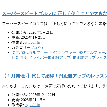
スーパースピードゴルフは 正しく使うことで大き
スーパースピードゴルフは、 正しく使うことで大きな効果を
公開済み: 2026年1月21日
更新: 2026年1月21日
作成者:
ssg-admin
カテゴリー:
NEWS
タグ:
50代ゴルファー
,
60代ゴルファー
,
70代ゴルファー
,
９０切り
,
ドライバー飛距離アップ
,
飛距離アップレッス
【１月開催♪】試して納得！飛距離アップのレッス
みなさま、こんにちは！ 大変ご好評いただいております、ラ
公開済み: 2025年12月22日
更新: 2026年2月15日
作成者:
ssg-admin