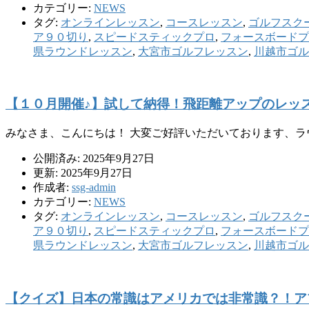
カテゴリー:
NEWS
タグ:
オンラインレッスン
,
コースレッスン
,
ゴルフスク
ア９０切り
,
スピードスティックプロ
,
フォースボードプ
県ラウンドレッスン
,
大宮市ゴルフレッスン
,
川越市ゴル
【１０月開催♪】試して納得！飛距離アップのレッ
みなさま、こんにちは！ 大変ご好評いただいております、ラ
公開済み: 2025年9月27日
更新: 2025年9月27日
作成者:
ssg-admin
カテゴリー:
NEWS
タグ:
オンラインレッスン
,
コースレッスン
,
ゴルフスク
ア９０切り
,
スピードスティックプロ
,
フォースボードプ
県ラウンドレッスン
,
大宮市ゴルフレッスン
,
川越市ゴル
【クイズ】日本の常識はアメリカでは非常識？！ア