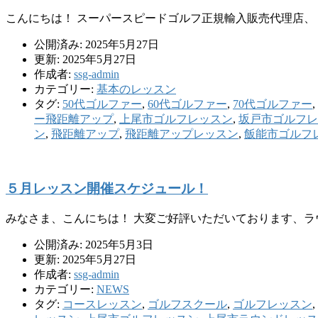
こんにちは！ スーパースピードゴルフ正規輸入販売代理店、 
公開済み: 2025年5月27日
更新: 2025年5月27日
作成者:
ssg-admin
カテゴリー:
基本のレッスン
タグ:
50代ゴルファー
,
60代ゴルファー
,
70代ゴルファー
,
ー飛距離アップ
,
上尾市ゴルフレッスン
,
坂戸市ゴルフレ
ン
,
飛距離アップ
,
飛距離アップレッスン
,
飯能市ゴルフ
５月レッスン開催スケジュール！
みなさま、こんにちは！ 大変ご好評いただいております、ラ
公開済み: 2025年5月3日
更新: 2025年5月27日
作成者:
ssg-admin
カテゴリー:
NEWS
タグ:
コースレッスン
,
ゴルフスクール
,
ゴルフレッスン
,