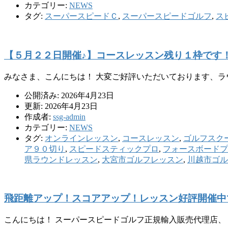
カテゴリー:
NEWS
タグ:
スーパースピードＣ
,
スーパースピードゴルフ
,
ス
【５月２２日開催♪】コースレッスン残り１枠です
みなさま、こんにちは！ 大変ご好評いただいております、ラ
公開済み: 2026年4月23日
更新: 2026年4月23日
作成者:
ssg-admin
カテゴリー:
NEWS
タグ:
オンラインレッスン
,
コースレッスン
,
ゴルフスク
ア９０切り
,
スピードスティックプロ
,
フォースボードプ
県ラウンドレッスン
,
大宮市ゴルフレッスン
,
川越市ゴル
飛距離アップ！スコアアップ！レッスン好評開催中
こんにちは！ スーパースピードゴルフ正規輸入販売代理店、