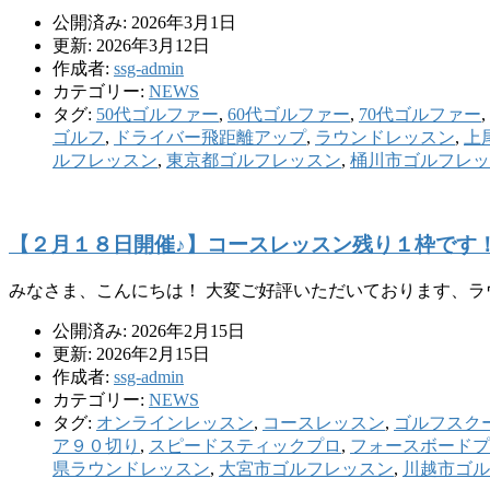
公開済み: 2026年3月1日
更新: 2026年3月12日
作成者:
ssg-admin
カテゴリー:
NEWS
タグ:
50代ゴルファー
,
60代ゴルファー
,
70代ゴルファー
,
ゴルフ
,
ドライバー飛距離アップ
,
ラウンドレッスン
,
上
ルフレッスン
,
東京都ゴルフレッスン
,
桶川市ゴルフレッ
【２月１８日開催♪】コースレッスン残り１枠です
みなさま、こんにちは！ 大変ご好評いただいております、ラ
公開済み: 2026年2月15日
更新: 2026年2月15日
作成者:
ssg-admin
カテゴリー:
NEWS
タグ:
オンラインレッスン
,
コースレッスン
,
ゴルフスク
ア９０切り
,
スピードスティックプロ
,
フォースボードプ
県ラウンドレッスン
,
大宮市ゴルフレッスン
,
川越市ゴル