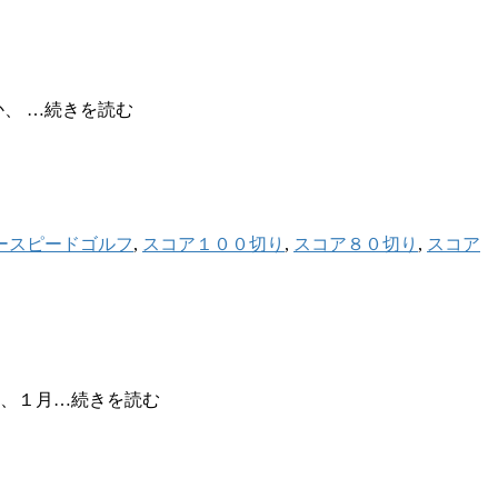
、 …続きを読む
ースピードゴルフ
,
スコア１００切り
,
スコア８０切り
,
スコア
に、１月…続きを読む