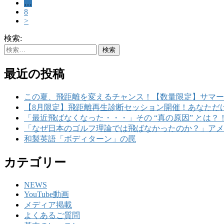
…
8
>
検索:
最近の投稿
この夏、飛距離を変えるチャンス！【数量限定】サマー
【8月限定】飛距離再生診断セッション開催！あなただ
「最近飛ばなくなった・・・」その “真の原因” とは？
「なぜ日本のゴルフ理論では飛ばなかったのか？」アメ
和製英語「ボディターン」の罠
カテゴリー
NEWS
YouTube動画
メディア掲載
よくあるご質問