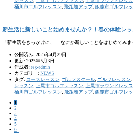
レッスン
,
上尾市ゴルフレッスン
,
上尾市ラウンドレッス
桶川市ゴルフレッスン
,
飛距離アップ
,
飯能市ゴルフレッ
新生活に新しいこと始めませんか？！春の体験レッ
「新生活をきっかけに、 なにか新しいことをはじめてみませ
公開済み: 2025年4月29日
更新: 2025年5月3日
作成者:
ssg-admin
カテゴリー:
NEWS
タグ:
コースレッスン
,
ゴルフスクール
,
ゴルフレッスン
,
レッスン
,
上尾市ゴルフレッスン
,
上尾市ラウンドレッス
桶川市ゴルフレッスン
,
飛距離アップ
,
飯能市ゴルフレッ
1
2
3
4
5
6