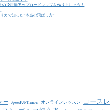
けの飛距離アップロードマップを作りましょう！
！
リカで知った“本当の飛ばし方”
コース
ァー
オンラインレッスン
SpeedUPTrainer