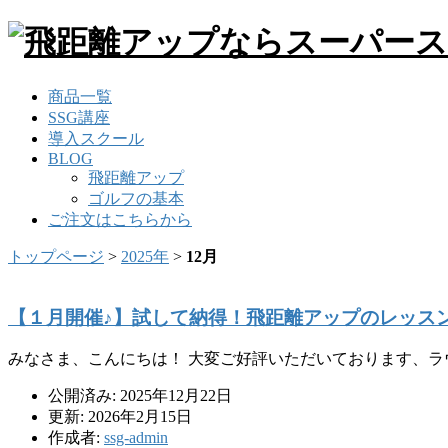
商品一覧
SSG講座
導入スクール
BLOG
飛距離アップ
ゴルフの基本
ご注文はこちらから
トップページ
>
2025年
>
12月
【１月開催♪】試して納得！飛距離アップのレッス
みなさま、こんにちは！ 大変ご好評いただいております、ラ
公開済み: 2025年12月22日
更新: 2026年2月15日
作成者:
ssg-admin