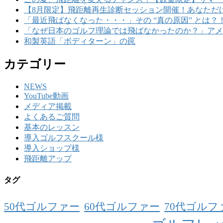
【8月限定】飛距離再生診断セッション開催！あなただ
「最近飛ばなくなった・・・」その “真の原因” とは？
「なぜ日本のゴルフ理論では飛ばなかったのか？」アメ
和製英語「ボディターン」の罠
カテゴリー
NEWS
YouTube動画
メディア掲載
よくあるご質問
基本のレッスン
導入ゴルフスクール様
導入ショップ様
飛距離アップ
タグ
50代ゴルファー
60代ゴルファー
70代ゴルフ