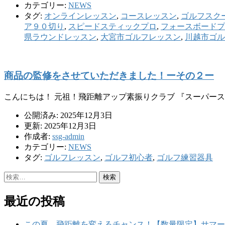
カテゴリー:
NEWS
タグ:
オンラインレッスン
,
コースレッスン
,
ゴルフスク
ア９０切り
,
スピードスティックプロ
,
フォースボードプ
県ラウンドレッスン
,
大宮市ゴルフレッスン
,
川越市ゴル
商品の監修をさせていただきました！ーその２ー
こんにちは！ 元祖！飛距離アップ素振りクラブ 『スーパー
公開済み: 2025年12月3日
更新: 2025年12月3日
作成者:
ssg-admin
カテゴリー:
NEWS
タグ:
ゴルフレッスン
,
ゴルフ初心者
,
ゴルフ練習器具
検
索:
最近の投稿
この夏、飛距離を変えるチャンス！【数量限定】サマー