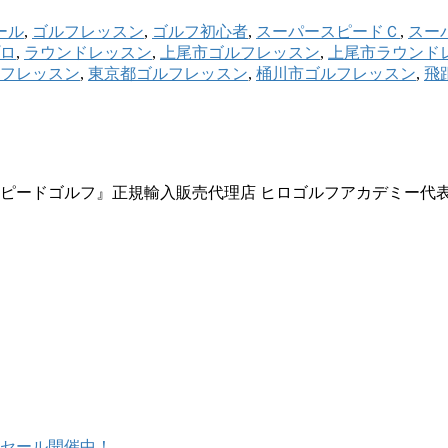
ール
,
ゴルフレッスン
,
ゴルフ初心者
,
スーパースピードＣ
,
スー
ロ
,
ラウンドレッスン
,
上尾市ゴルフレッスン
,
上尾市ラウンド
フレッスン
,
東京都ゴルフレッスン
,
桶川市ゴルフレッスン
,
飛
スピードゴルフ』正規輸入販売代理店 ヒロゴルフアカデミー代
セール開催中！