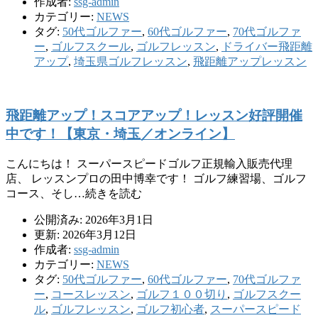
作成者:
ssg-admin
カテゴリー:
NEWS
タグ:
50代ゴルファー
,
60代ゴルファー
,
70代ゴルファ
ー
,
ゴルフスクール
,
ゴルフレッスン
,
ドライバー飛距離
アップ
,
埼玉県ゴルフレッスン
,
飛距離アップレッスン
飛距離アップ！スコアアップ！レッスン好評開催
中です！【東京・埼玉／オンライン】
こんにちは！ スーパースピードゴルフ正規輸入販売代理
店、 レッスンプロの田中博幸です！ ゴルフ練習場、ゴルフ
コース、そし…続きを読む
公開済み: 2026年3月1日
更新: 2026年3月12日
作成者:
ssg-admin
カテゴリー:
NEWS
タグ:
50代ゴルファー
,
60代ゴルファー
,
70代ゴルファ
ー
,
コースレッスン
,
ゴルフ１００切り
,
ゴルフスクー
ル
,
ゴルフレッスン
,
ゴルフ初心者
,
スーパースピード