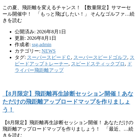
この夏、飛距離を変えるチャンス！ 【数量限定】サマーセ
ール開催中！ 「もっと飛ばしたい！」 そんなゴルファ…続
きを読む
公開済み: 2026年8月1日
更新: 2026年8月1日
作成者:
ssg-admin
カテゴリー:
NEWS
タグ:
スーパースピードＣ
,
スーパースピードゴルフ
,
ス
ピードアップトレーナー
,
スピードスティックプロ
,
ド
ライバー飛距離アップ
【8月限定】飛距離再生診断セッション開催！あな
ただけの飛距離アップロードマップを作りましょ
う！
【8月限定】飛距離再生診断セッション開催！ あなただけの
飛距離アップロードマップを作りましょう！ 「最近、…続
きを読む