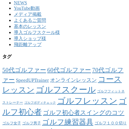
NEWS
YouTube動画
メディア掲載
よくあるご質問
基本のレッスン
導入ゴルフスクール様
導入ショップ様
飛距離アップ
タグ
50代ゴルファー
60代ゴルファー
70代ゴルフ
コース
ァー
オンラインレッスン
SpeedUPTrainer
ゴルフスクール
レッスン
ゴルフフィットネ
ゴルフレッスン
ゴ
ストレーナー
ゴルフボディチェック
ルフ初心者
ゴルフ初心者スイングのコツ
ゴルフ練習器具
ゴルフ１００切り
ゴルフ女子
ゴルフ男子