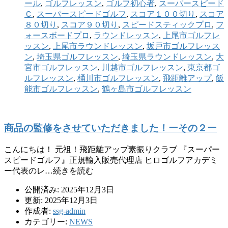
ール
,
ゴルフレッスン
,
ゴルフ初心者
,
スーパースピード
Ｃ
,
スーパースピードゴルフ
,
スコア１００切り
,
スコア
８０切り
,
スコア９０切り
,
スピードスティックプロ
,
フ
ォースボードプロ
,
ラウンドレッスン
,
上尾市ゴルフレ
ッスン
,
上尾市ラウンドレッスン
,
坂戸市ゴルフレッス
ン
,
埼玉県ゴルフレッスン
,
埼玉県ラウンドレッスン
,
大
宮市ゴルフレッスン
,
川越市ゴルフレッスン
,
東京都ゴ
ルフレッスン
,
桶川市ゴルフレッスン
,
飛距離アップ
,
飯
能市ゴルフレッスン
,
鶴ヶ島市ゴルフレッスン
商品の監修をさせていただきました！ーその２ー
こんにちは！ 元祖！飛距離アップ素振りクラブ 『スーパー
スピードゴルフ』正規輸入販売代理店 ヒロゴルフアカデミ
ー代表のレ…続きを読む
公開済み: 2025年12月3日
更新: 2025年12月3日
作成者:
ssg-admin
カテゴリー:
NEWS