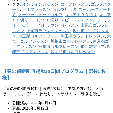
タグ:
オンラインレッスン
,
コースレッスン
,
ゴルフスク
ール
,
ゴルフレッスン
,
ゴルフ初心者
,
スーパースピード
Ｃ
,
スーパースピードゴルフ
,
スコア１００切り
,
スコア
８０切り
,
スコア９０切り
,
スピードスティックプロ
,
フ
ォースボードプロ
,
ラウンドレッスン
,
上尾市ゴルフレ
ッスン
,
上尾市ラウンドレッスン
,
坂戸市ゴルフレッス
ン
,
埼玉県ゴルフレッスン
,
埼玉県ラウンドレッスン
,
大
宮市ゴルフレッスン
,
川越市ゴルフレッスン
,
東京都ゴ
ルフレッスン
,
桶川市ゴルフレッスン
,
飛距離アップ
,
飯
能市ゴルフレッスン
,
鶴ヶ島市ゴルフレッスン
【春の飛距離再起動30日間プログラム｜選抜5名
様】
【春の飛距離再起動｜選抜5名様】 本気の方だけ、どう
ぞ。 ここまで3回にわたり、 ・守りのス…続きを読む
公開済み: 2026年3月12日
更新: 2026年3月12日