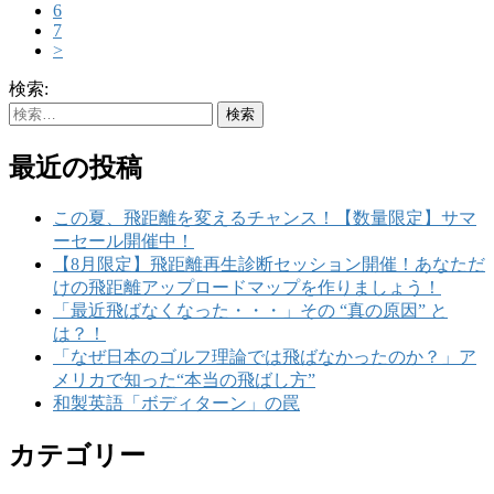
6
7
>
検索:
最近の投稿
この夏、飛距離を変えるチャンス！【数量限定】サマ
ーセール開催中！
【8月限定】飛距離再生診断セッション開催！あなただ
けの飛距離アップロードマップを作りましょう！
「最近飛ばなくなった・・・」その “真の原因” と
は？！
「なぜ日本のゴルフ理論では飛ばなかったのか？」ア
メリカで知った“本当の飛ばし方”
和製英語「ボディターン」の罠
カテゴリー