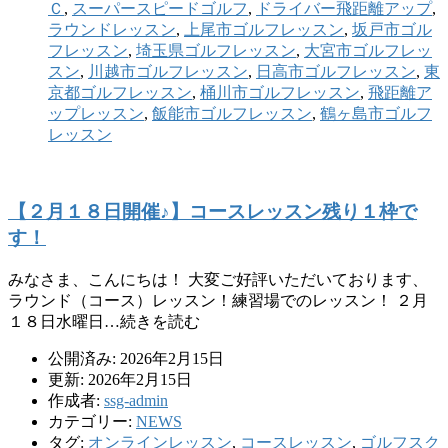
Ｃ
,
スーパースピードゴルフ
,
ドライバー飛距離アップ
,
ラウンドレッスン
,
上尾市ゴルフレッスン
,
坂戸市ゴル
フレッスン
,
埼玉県ゴルフレッスン
,
大宮市ゴルフレッ
スン
,
川越市ゴルフレッスン
,
日高市ゴルフレッスン
,
東
京都ゴルフレッスン
,
桶川市ゴルフレッスン
,
飛距離ア
ップレッスン
,
飯能市ゴルフレッスン
,
鶴ヶ島市ゴルフ
レッスン
【２月１８日開催♪】コースレッスン残り１枠で
す！
みなさま、こんにちは！ 大変ご好評いただいております、
ラウンド（コース）レッスン！練習場でのレッスン！ ２月
１８日水曜日…続きを読む
公開済み: 2026年2月15日
更新: 2026年2月15日
作成者:
ssg-admin
カテゴリー:
NEWS
タグ:
オンラインレッスン
,
コースレッスン
,
ゴルフスク