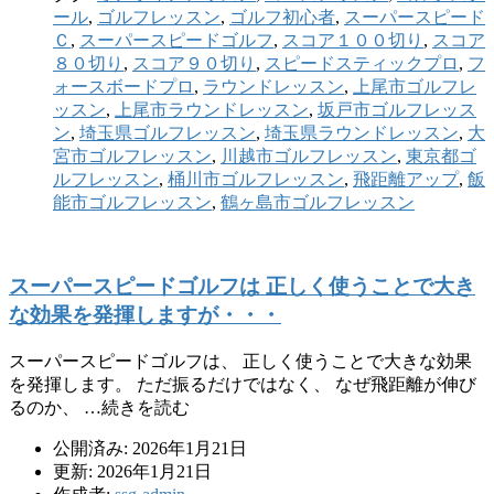
ール
,
ゴルフレッスン
,
ゴルフ初心者
,
スーパースピード
Ｃ
,
スーパースピードゴルフ
,
スコア１００切り
,
スコア
８０切り
,
スコア９０切り
,
スピードスティックプロ
,
フ
ォースボードプロ
,
ラウンドレッスン
,
上尾市ゴルフレ
ッスン
,
上尾市ラウンドレッスン
,
坂戸市ゴルフレッス
ン
,
埼玉県ゴルフレッスン
,
埼玉県ラウンドレッスン
,
大
宮市ゴルフレッスン
,
川越市ゴルフレッスン
,
東京都ゴ
ルフレッスン
,
桶川市ゴルフレッスン
,
飛距離アップ
,
飯
能市ゴルフレッスン
,
鶴ヶ島市ゴルフレッスン
スーパースピードゴルフは 正しく使うことで大き
な効果を発揮しますが・・・
スーパースピードゴルフは、 正しく使うことで大きな効果
を発揮します。 ただ振るだけではなく、 なぜ飛距離が伸び
るのか、 …続きを読む
公開済み: 2026年1月21日
更新: 2026年1月21日