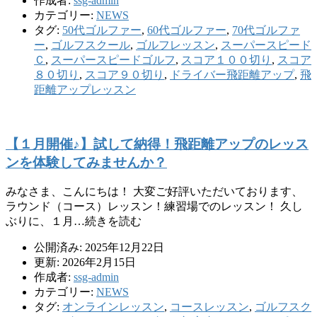
作成者:
ssg-admin
カテゴリー:
NEWS
タグ:
50代ゴルファー
,
60代ゴルファー
,
70代ゴルファ
ー
,
ゴルフスクール
,
ゴルフレッスン
,
スーパースピード
Ｃ
,
スーパースピードゴルフ
,
スコア１００切り
,
スコア
８０切り
,
スコア９０切り
,
ドライバー飛距離アップ
,
飛
距離アップレッスン
【１月開催♪】試して納得！飛距離アップのレッス
ンを体験してみませんか？
みなさま、こんにちは！ 大変ご好評いただいております、
ラウンド（コース）レッスン！練習場でのレッスン！ 久し
ぶりに、１月…続きを読む
公開済み: 2025年12月22日
更新: 2026年2月15日
作成者:
ssg-admin
カテゴリー:
NEWS
タグ:
オンラインレッスン
,
コースレッスン
,
ゴルフスク