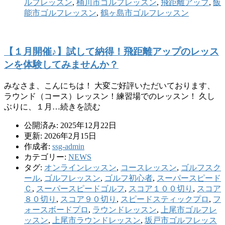
ルフレッスン
,
桶川市ゴルフレッスン
,
飛距離アップ
,
飯
能市ゴルフレッスン
,
鶴ヶ島市ゴルフレッスン
【１月開催♪】試して納得！飛距離アップのレッス
ンを体験してみませんか？
みなさま、こんにちは！ 大変ご好評いただいております、
ラウンド（コース）レッスン！練習場でのレッスン！ 久し
ぶりに、１月…続きを読む
公開済み: 2025年12月22日
更新: 2026年2月15日
作成者:
ssg-admin
カテゴリー:
NEWS
タグ:
オンラインレッスン
,
コースレッスン
,
ゴルフスク
ール
,
ゴルフレッスン
,
ゴルフ初心者
,
スーパースピード
Ｃ
,
スーパースピードゴルフ
,
スコア１００切り
,
スコア
８０切り
,
スコア９０切り
,
スピードスティックプロ
,
フ
ォースボードプロ
,
ラウンドレッスン
,
上尾市ゴルフレ
ッスン
,
上尾市ラウンドレッスン
,
坂戸市ゴルフレッス