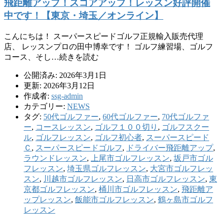
飛距離アップ！スコアアップ！レッスン好評開催
中です！【東京・埼玉／オンライン】
こんにちは！ スーパースピードゴルフ正規輸入販売代理
店、 レッスンプロの田中博幸です！ ゴルフ練習場、ゴルフ
コース、そし…続きを読む
公開済み: 2026年3月1日
更新: 2026年3月12日
作成者:
ssg-admin
カテゴリー:
NEWS
タグ:
50代ゴルファー
,
60代ゴルファー
,
70代ゴルファ
ー
,
コースレッスン
,
ゴルフ１００切り
,
ゴルフスクー
ル
,
ゴルフレッスン
,
ゴルフ初心者
,
スーパースピード
Ｃ
,
スーパースピードゴルフ
,
ドライバー飛距離アップ
,
ラウンドレッスン
,
上尾市ゴルフレッスン
,
坂戸市ゴル
フレッスン
,
埼玉県ゴルフレッスン
,
大宮市ゴルフレッ
スン
,
川越市ゴルフレッスン
,
日高市ゴルフレッスン
,
東
京都ゴルフレッスン
,
桶川市ゴルフレッスン
,
飛距離ア
ップレッスン
,
飯能市ゴルフレッスン
,
鶴ヶ島市ゴルフ
レッスン