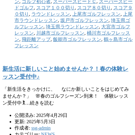
ン
,
ゴルフ初心者
,
スーパースピードＣ
,
スーパースピー
ドゴルフ
,
スコア１００切り
,
スコア８０切り
,
スコア９
０切り
,
ラウンドレッスン
,
上尾市ゴルフレッスン
,
上尾
市ラウンドレッスン
,
坂戸市ゴルフレッスン
,
埼玉県ゴ
ルフレッスン
,
埼玉県ラウンドレッスン
,
大宮市ゴルフ
レッスン
,
川越市ゴルフレッスン
,
桶川市ゴルフレッス
ン
,
飛距離アップ
,
飯能市ゴルフレッスン
,
鶴ヶ島市ゴル
フレッスン
新生活に新しいこと始めませんか？！春の体験レ
ッスン受付中♪
「新生活をきっかけに、 なにか新しいことをはじめてみ
ませんか？」 🌸春のゴルフシーズン到来！ 体験レッス
ン受付中🏌…続きを読む
公開済み: 2025年4月29日
更新: 2025年5月3日
作成者:
ssg-admin
カテゴリー:
NEWS