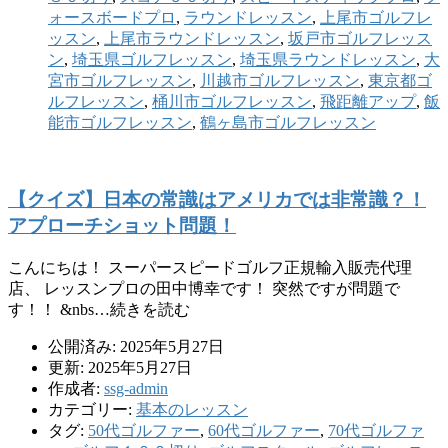
ォースボードプロ
,
ラウンドレッスン
,
上尾市ゴルフレ
ッスン
,
上尾市ラウンドレッスン
,
坂戸市ゴルフレッス
ン
,
埼玉県ゴルフレッスン
,
埼玉県ラウンドレッスン
,
大
宮市ゴルフレッスン
,
川越市ゴルフレッスン
,
東京都ゴ
ルフレッスン
,
桶川市ゴルフレッスン
,
飛距離アップ
,
飯
能市ゴルフレッスン
,
鶴ヶ島市ゴルフレッスン
【クイズ】日本の常識はアメリカでは非常識？！
アプローチショット問題！
こんにちは！ スーパースピードゴルフ正規輸入販売代理
店、 レッスンプロの田中博幸です！ 突然ですが問題で
す！！ &nbs…続きを読む
公開済み: 2025年5月27日
更新: 2025年5月27日
作成者:
ssg-admin
カテゴリー:
基本のレッスン
タグ:
50代ゴルファー
,
60代ゴルファー
,
70代ゴルファ