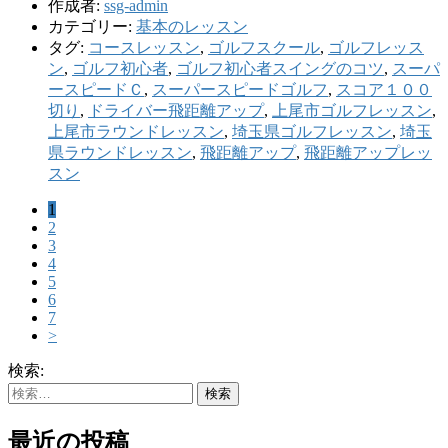
作成者:
ssg-admin
カテゴリー:
基本のレッスン
タグ:
コースレッスン
,
ゴルフスクール
,
ゴルフレッス
ン
,
ゴルフ初心者
,
ゴルフ初心者スイングのコツ
,
スーパ
ースピードＣ
,
スーパースピードゴルフ
,
スコア１００
切り
,
ドライバー飛距離アップ
,
上尾市ゴルフレッスン
,
上尾市ラウンドレッスン
,
埼玉県ゴルフレッスン
,
埼玉
県ラウンドレッスン
,
飛距離アップ
,
飛距離アップレッ
スン
1
2
3
4
5
6
7
>
検索:
最近の投稿