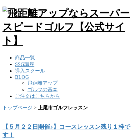
商品一覧
SSG講座
導入スクール
BLOG
飛距離アップ
ゴルフの基本
ご注文はこちらから
トップページ
>
上尾市ゴルフレッスン
【５月２２日開催♪】コースレッスン残り１枠で
す！