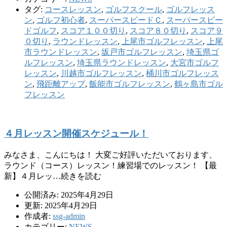
タグ:
コースレッスン
,
ゴルフスクール
,
ゴルフレッス
ン
,
ゴルフ初心者
,
スーパースピードＣ
,
スーパースピー
ドゴルフ
,
スコア１００切り
,
スコア８０切り
,
スコア９
０切り
,
ラウンドレッスン
,
上尾市ゴルフレッスン
,
上尾
市ラウンドレッスン
,
坂戸市ゴルフレッスン
,
埼玉県ゴ
ルフレッスン
,
埼玉県ラウンドレッスン
,
大宮市ゴルフ
レッスン
,
川越市ゴルフレッスン
,
桶川市ゴルフレッス
ン
,
飛距離アップ
,
飯能市ゴルフレッスン
,
鶴ヶ島市ゴル
フレッスン
４月レッスン開催スケジュール！
みなさま、こんにちは！ 大変ご好評いただいております、
ラウンド（コース）レッスン！練習場でのレッスン！ 【最
新】４月レッ…続きを読む
公開済み: 2025年4月29日
更新: 2025年4月29日
作成者:
ssg-admin
カテゴリー:
NEWS