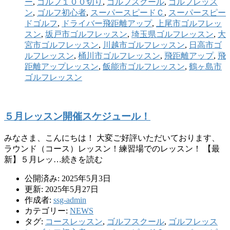
ー
,
ゴルフ１００切り
,
ゴルフスクール
,
ゴルフレッス
ン
,
ゴルフ初心者
,
スーパースピードＣ
,
スーパースピー
ドゴルフ
,
ドライバー飛距離アップ
,
上尾市ゴルフレッ
スン
,
坂戸市ゴルフレッスン
,
埼玉県ゴルフレッスン
,
大
宮市ゴルフレッスン
,
川越市ゴルフレッスン
,
日高市ゴ
ルフレッスン
,
桶川市ゴルフレッスン
,
飛距離アップ
,
飛
距離アップレッスン
,
飯能市ゴルフレッスン
,
鶴ヶ島市
ゴルフレッスン
５月レッスン開催スケジュール！
みなさま、こんにちは！ 大変ご好評いただいております、
ラウンド（コース）レッスン！練習場でのレッスン！ 【最
新】５月レッ…続きを読む
公開済み: 2025年5月3日
更新: 2025年5月27日
作成者:
ssg-admin
カテゴリー:
NEWS
タグ:
コースレッスン
,
ゴルフスクール
,
ゴルフレッス