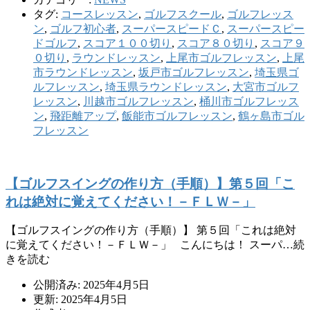
タグ:
コースレッスン
,
ゴルフスクール
,
ゴルフレッス
ン
,
ゴルフ初心者
,
スーパースピードＣ
,
スーパースピー
ドゴルフ
,
スコア１００切り
,
スコア８０切り
,
スコア９
０切り
,
ラウンドレッスン
,
上尾市ゴルフレッスン
,
上尾
市ラウンドレッスン
,
坂戸市ゴルフレッスン
,
埼玉県ゴ
ルフレッスン
,
埼玉県ラウンドレッスン
,
大宮市ゴルフ
レッスン
,
川越市ゴルフレッスン
,
桶川市ゴルフレッス
ン
,
飛距離アップ
,
飯能市ゴルフレッスン
,
鶴ヶ島市ゴル
フレッスン
【ゴルフスイングの作り方（手順）】第５回「こ
れは絶対に覚えてください！－ＦＬＷ－」
【ゴルフスイングの作り方（手順）】 第５回「これは絶対
に覚えてください！－ＦＬＷ－」 こんにちは！ スーパ…続
きを読む
公開済み: 2025年4月5日
更新: 2025年4月5日