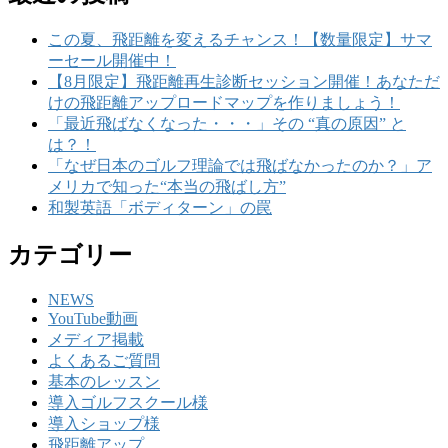
この夏、飛距離を変えるチャンス！【数量限定】サマ
ーセール開催中！
【8月限定】飛距離再生診断セッション開催！あなただ
けの飛距離アップロードマップを作りましょう！
「最近飛ばなくなった・・・」その “真の原因” と
は？！
「なぜ日本のゴルフ理論では飛ばなかったのか？」ア
メリカで知った“本当の飛ばし方”
和製英語「ボディターン」の罠
カテゴリー
NEWS
YouTube動画
メディア掲載
よくあるご質問
基本のレッスン
導入ゴルフスクール様
導入ショップ様
飛距離アップ