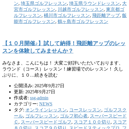
ン
,
埼玉県ゴルフレッスン
,
埼玉県ラウンドレッスン
,
大
宮市ゴルフレッスン
,
川越市ゴルフレッスン
,
東京都ゴ
ルフレッスン
,
桶川市ゴルフレッスン
,
飛距離アップ
,
飯
能市ゴルフレッスン
,
鶴ヶ島市ゴルフレッスン
【１０月開催♪】試して納得！飛距離アップのレッ
スンを体験してみませんか？
みなさま、こんにちは！ 大変ご好評いただいております、
ラウンド（コース）レッスン！練習場でのレッスン！ 久し
ぶりに、１０…続きを読む
公開済み: 2025年9月27日
更新: 2025年9月27日
作成者:
ssg-admin
カテゴリー:
NEWS
タグ:
オンラインレッスン
,
コースレッスン
,
ゴルフスク
ール
,
ゴルフレッスン
,
ゴルフ初心者
,
スーパースピード
Ｃ
,
スーパースピードゴルフ
,
スコア１００切り
,
スコア
８０切り
,
スコア９０切り
,
スピードスティックプロ
,
フ