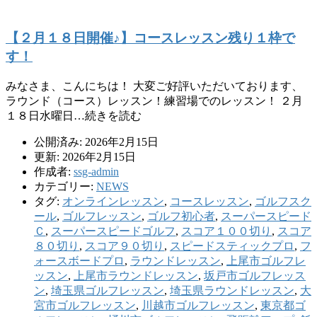
【２月１８日開催♪】コースレッスン残り１枠で
す！
みなさま、こんにちは！ 大変ご好評いただいております、
ラウンド（コース）レッスン！練習場でのレッスン！ ２月
１８日水曜日…続きを読む
公開済み: 2026年2月15日
更新: 2026年2月15日
作成者:
ssg-admin
カテゴリー:
NEWS
タグ:
オンラインレッスン
,
コースレッスン
,
ゴルフスク
ール
,
ゴルフレッスン
,
ゴルフ初心者
,
スーパースピード
Ｃ
,
スーパースピードゴルフ
,
スコア１００切り
,
スコア
８０切り
,
スコア９０切り
,
スピードスティックプロ
,
フ
ォースボードプロ
,
ラウンドレッスン
,
上尾市ゴルフレ
ッスン
,
上尾市ラウンドレッスン
,
坂戸市ゴルフレッス
ン
,
埼玉県ゴルフレッスン
,
埼玉県ラウンドレッスン
,
大
宮市ゴルフレッスン
,
川越市ゴルフレッスン
,
東京都ゴ