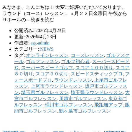
みなさま、こんにちは！ 大変ご好評いただいております、
ラウンド（コース）レッスン！ ５月２２日金曜日 午後から
９ホールの…続きを読む
公開済み: 2026年4月23日
更新: 2026年4月23日
作成者:
ssg-admin
カテゴリー:
NEWS
タグ:
オンラインレッスン
,
コースレッスン
,
ゴルフスク
ール
,
ゴルフレッスン
,
ゴルフ初心者
,
スーパースピード
Ｃ
,
スーパースピードゴルフ
,
スコア１００切り
,
スコア
８０切り
,
スコア９０切り
,
スピードスティックプロ
,
フ
ォースボードプロ
,
ラウンドレッスン
,
上尾市ゴルフレ
ッスン
,
上尾市ラウンドレッスン
,
坂戸市ゴルフレッス
ン
,
埼玉県ゴルフレッスン
,
埼玉県ラウンドレッスン
,
大
宮市ゴルフレッスン
,
川越市ゴルフレッスン
,
東京都ゴ
ルフレッスン
,
桶川市ゴルフレッスン
,
飛距離アップ
,
飯
能市ゴルフレッスン
,
鶴ヶ島市ゴルフレッスン