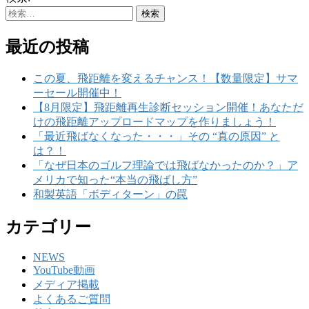
最近の投稿
この夏、飛距離を変えるチャンス！【数量限定】サマ
ーセール開催中！
【8月限定】飛距離再生診断セッション開催！あなただ
けの飛距離アップロードマップを作りましょう！
「最近飛ばなくなった・・・」その “真の原因” と
は？！
「なぜ日本のゴルフ理論では飛ばなかったのか？」ア
メリカで知った“本当の飛ばし方”
和製英語「ボディターン」の罠
カテゴリー
NEWS
YouTube動画
メディア掲載
よくあるご質問