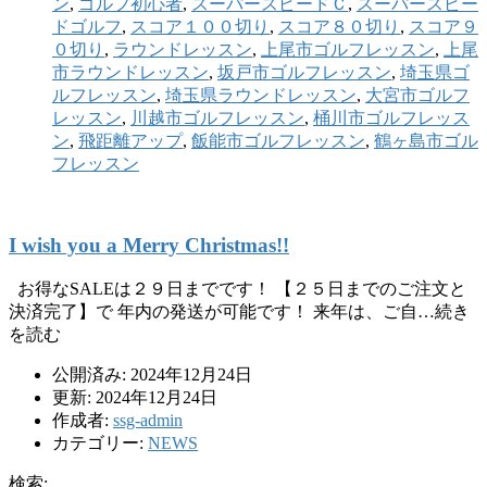
ン
,
ゴルフ初心者
,
スーパースピードＣ
,
スーパースピー
ドゴルフ
,
スコア１００切り
,
スコア８０切り
,
スコア９
０切り
,
ラウンドレッスン
,
上尾市ゴルフレッスン
,
上尾
市ラウンドレッスン
,
坂戸市ゴルフレッスン
,
埼玉県ゴ
ルフレッスン
,
埼玉県ラウンドレッスン
,
大宮市ゴルフ
レッスン
,
川越市ゴルフレッスン
,
桶川市ゴルフレッス
ン
,
飛距離アップ
,
飯能市ゴルフレッスン
,
鶴ヶ島市ゴル
フレッスン
I wish you a Merry Christmas!!
お得なSALEは２９日までです！ 【２５日までのご注文と
決済完了】で 年内の発送が可能です！ 来年は、ご自…続き
を読む
公開済み: 2024年12月24日
更新: 2024年12月24日
作成者:
ssg-admin
カテゴリー:
NEWS
検索: