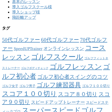
基本のレッスン
導入ゴルフスクール様
導入ショップ様
飛距離アップ
タグ
50代ゴルファー
60代ゴルファー
70代ゴルフ
コース
ァー
オンラインレッスン
SpeedUPTrainer
ゴルフスクール
レッスン
ゴルフフィットネ
ゴルフレッスン
ゴ
ストレーナー
ゴルフボディチェック
ルフ初心者
ゴルフ初心者スイングのコツ
ゴルフ練習器具
ゴルフ１００切り
ゴルフ女子
ゴルフ男子
スコア１００切り
スコア８０切り
スコ
ア９０切り
スピードアップトレーナー
スピードステ
スーパースピードゴルフ
ィックプロ