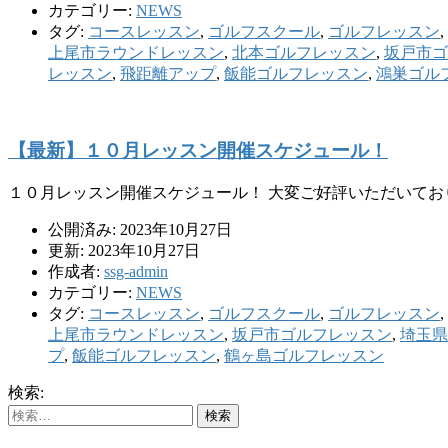
カテゴリー:
NEWS
タグ:
コースレッスン
,
ゴルフスクール
,
ゴルフレッスン
,
上尾市ラウンドレッスン
,
北本ゴルフレッスン
,
坂戸市ゴ
レッスン
,
飛距離アップ
,
飯能ゴルフレッスン
,
鴻巣ゴル
【最新】１０月レッスン開催スケジュール！
１０月レッスン開催スケジュール！ 大変ご好評いただいてお
公開済み: 2023年10月27日
更新: 2023年10月27日
作成者:
ssg-admin
カテゴリー:
NEWS
タグ:
コースレッスン
,
ゴルフスクール
,
ゴルフレッスン
,
上尾市ラウンドレッスン
,
坂戸市ゴルフレッスン
,
埼玉県
プ
,
飯能ゴルフレッスン
,
鶴ヶ島ゴルフレッスン
検索: