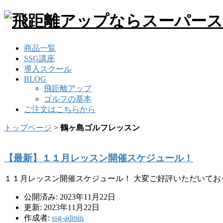
商品一覧
SSG講座
導入スクール
BLOG
飛距離アップ
ゴルフの基本
ご注文はこちらから
トップページ
>
鶴ヶ島ゴルフレッスン
【最新】１１月レッスン開催スケジュール！
１１月レッスン開催スケジュール！ 大変ご好評いただいてお
公開済み: 2023年11月22日
更新: 2023年11月22日
作成者:
ssg-admin