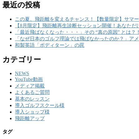
最近の投稿
この夏、飛距離を変えるチャンス！【数量限定】サマー
【8月限定】飛距離再生診断セッション開催！あなただ
「最近飛ばなくなった・・・」その “真の原因” とは？
「なぜ日本のゴルフ理論では飛ばなかったのか？」アメ
和製英語「ボディターン」の罠
カテゴリー
NEWS
YouTube動画
メディア掲載
よくあるご質問
基本のレッスン
導入ゴルフスクール様
導入ショップ様
飛距離アップ
タグ