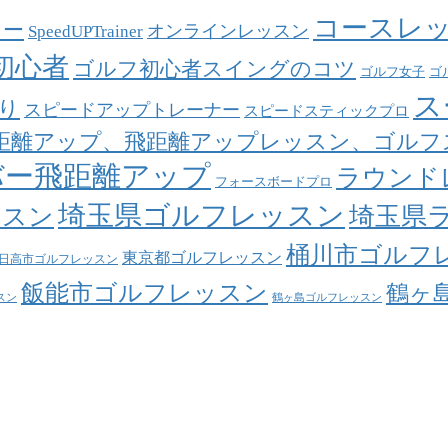
コースレ
ァー
オンラインレッスン
SpeedUPTrainer
初心者
ゴルフ初心者スイングのコツ
ゴルフ女子
ゴ
ス
り
スピードアップトレーナー
スピードスティックプロ
距離アップ、飛距離アップレッスン、ゴルフ
バー飛距離アップ
ラウンド
フォースボードプロ
埼玉県ゴルフレッスン
埼玉県
ッスン
桶川市ゴルフ
東京都ゴルフレッスン
日高市ゴルフレッスン
飯能市ゴルフレッスン
鶴ヶ
スン
鶴ヶ島ゴルフレッスン