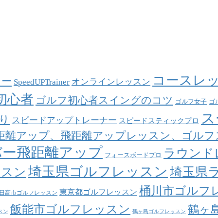
コースレ
ァー
オンラインレッスン
SpeedUPTrainer
初心者
ゴルフ初心者スイングのコツ
ゴルフ女子
ゴ
ス
り
スピードアップトレーナー
スピードスティックプロ
距離アップ、飛距離アップレッスン、ゴルフ
バー飛距離アップ
ラウンド
フォースボードプロ
埼玉県ゴルフレッスン
埼玉県
ッスン
桶川市ゴルフ
東京都ゴルフレッスン
日高市ゴルフレッスン
飯能市ゴルフレッスン
鶴ヶ
スン
鶴ヶ島ゴルフレッスン