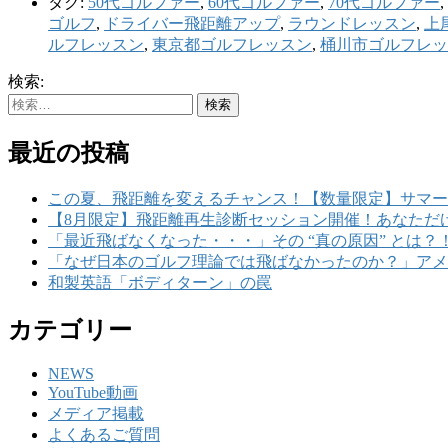
タグ:
50代ゴルファー
,
60代ゴルファー
,
70代ゴルファー
,
ゴルフ
,
ドライバー飛距離アップ
,
ラウンドレッスン
,
上
ルフレッスン
,
東京都ゴルフレッスン
,
桶川市ゴルフレッ
検索:
最近の投稿
この夏、飛距離を変えるチャンス！【数量限定】サマー
【8月限定】飛距離再生診断セッション開催！あなただ
「最近飛ばなくなった・・・」その “真の原因” とは？
「なぜ日本のゴルフ理論では飛ばなかったのか？」アメ
和製英語「ボディターン」の罠
カテゴリー
NEWS
YouTube動画
メディア掲載
よくあるご質問