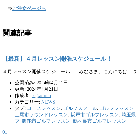
⇒
ご注文ページへ
関連記事
【最新】４月レッスン開催スケジュール！
４月レッスン開催スケジュール！ みなさま、こんにちは！
公開済み: 2024年4月21日
更新: 2024年4月21日
作成者:
ssg-admin
カテゴリー:
NEWS
タグ:
コースレッスン
,
ゴルフスクール
,
ゴルフレッスン
,
上尾市ラウンドレッスン
,
坂戸市ゴルフレッスン
,
埼玉県
プ
,
飯能市ゴルフレッスン
,
鶴ヶ島市ゴルフレッスン
01