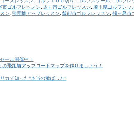
コースレッスン
,
ゴルフ１００切り
,
ゴルフスクール
,
ゴルフレ
尾市ゴルフレッスン
,
坂戸市ゴルフレッスン
,
埼玉県ゴルフレッ
スン
,
飛距離アップレッスン
,
飯能市ゴルフレッスン
,
鶴ヶ島市
セール開催中！
けの飛距離アップロードマップを作りましょう！
！
リカで知った“本当の飛ばし方”