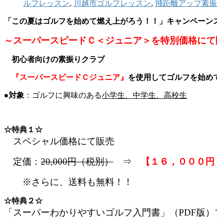
ルフレッスン
,
川越市ゴルフレッスン
,
飛距離アップ素振
「この夏はゴルフを始めて燃え上がろう！！」キャンペーン
～スーパースピードＣ＜ジュニア＞を特別価格にて
初心者向けの素振りクラブ
『スーパースピードＣジュニア』
を使用してゴルフを始め
●対象
：ゴルフに興味のある
小学生、中学生、高校生
☆特典１☆
スペシャル価格にて販売
定価：
20,000円（税別）
⇒
【１６，０００円
※さらに、送料も無料！！
☆特典２☆
「スーパーわかりやすいゴルフ入門書」（PDF版）