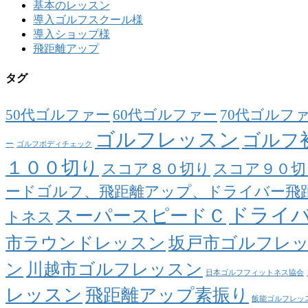
基本のレッスン
導入ゴルフスクール様
導入ショップ様
飛距離アップ
タグ
50代ゴルファー
60代ゴルファー
70代ゴルフ
ゴルフレッスン
ゴルフ
ー
ゴルフボディチェック
１００切り
スコア８０切り
スコア９０切
ードゴルフ、飛距離アップ、ドライバー飛
ドライ
スーパースピードＣ
トネス
市ラウンドレッスン
坂戸市ゴルフレ
ン
川越市ゴルフレッスン
日本ゴルフフィットネス協会
レッスン
飛距離アップ素振り
飯能ゴルフレッ