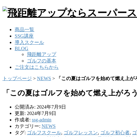
商品一覧
SSG講座
導入スクール
BLOG
飛距離アップ
ゴルフの基本
ご注文はこちらから
トップページ
>
NEWS
>
「この夏はゴルフを始めて燃え上が
「この夏はゴルフを始めて燃え上がろ
公開済み: 2024年7月9日
更新: 2024年7月9日
作成者:
ssg-admin
カテゴリー:
NEWS
タグ:
ゴルフスクール
,
ゴルフレッスン
,
ゴルフ初心者
,
ゴ