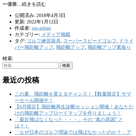
ー優勝…続きを読む
公開済み: 2018年4月3日
更新: 2022年1月12日
作成者:
ssg-admin
カテゴリー:
メディア掲載
タグ:
ゴルフ練習器具
,
スーパースピードゴルフ
,
ドライ
バー飛距離アップ
,
飛距離アップ
,
飛距離アップ素振り
検索:
最近の投稿
この夏、飛距離を変えるチャンス！【数量限定】サマ
ーセール開催中！
【8月限定】飛距離再生診断セッション開催！あなただ
けの飛距離アップロードマップを作りましょう！
「最近飛ばなくなった・・・」その “真の原因” と
は？！
「なぜ日本のゴルフ理論では飛ばなかったのか？」ア