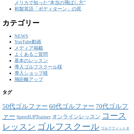
メリカで知った“本当の飛ばし方”
和製英語「ボディターン」の罠
カテゴリー
NEWS
YouTube動画
メディア掲載
よくあるご質問
基本のレッスン
導入ゴルフスクール様
導入ショップ様
飛距離アップ
タグ
50代ゴルファー
60代ゴルファー
70代ゴルフ
コース
ァー
オンラインレッスン
SpeedUPTrainer
ゴルフスクール
レッスン
ゴルフフィットネ