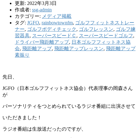
更新: 2022年3月3日
作成者:
ssg-admin
カテゴリー:
メディア掲載
タグ:
JGFO
,
rainbowtownfm
,
ゴルフフィットネストレー
ナー
,
ゴルフボディチェック
,
ゴルフレッスン
,
ゴルフ練
習器具
,
スーパースピードＣ
,
スーパースピードゴルフ
,
ドライバー飛距離アップ
,
日本ゴルフフィットネス協
会
,
飛距離アップ
,
飛距離アップレッスン
,
飛距離アップ
素振り
先日、
JGFO（日本ゴルフフィットネス協会）代表理事の岡森さん
が
パーソナリティをつとめられているラジオ番組に出演させて
いただきました！
ラジオ番組は生放送だったのですが、