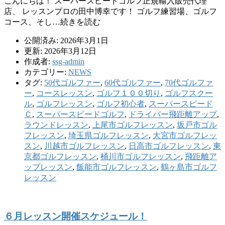
こんにちは！ スーパースピードゴルフ正規輸入販売代理
店、 レッスンプロの田中博幸です！ ゴルフ練習場、ゴルフ
コース、そし…続きを読む
公開済み: 2026年3月1日
更新: 2026年3月12日
作成者:
ssg-admin
カテゴリー:
NEWS
タグ:
50代ゴルファー
,
60代ゴルファー
,
70代ゴルファ
ー
,
コースレッスン
,
ゴルフ１００切り
,
ゴルフスクー
ル
,
ゴルフレッスン
,
ゴルフ初心者
,
スーパースピード
Ｃ
,
スーパースピードゴルフ
,
ドライバー飛距離アップ
,
ラウンドレッスン
,
上尾市ゴルフレッスン
,
坂戸市ゴル
フレッスン
,
埼玉県ゴルフレッスン
,
大宮市ゴルフレッ
スン
,
川越市ゴルフレッスン
,
日高市ゴルフレッスン
,
東
京都ゴルフレッスン
,
桶川市ゴルフレッスン
,
飛距離ア
ップレッスン
,
飯能市ゴルフレッスン
,
鶴ヶ島市ゴルフ
レッスン
６月レッスン開催スケジュール！