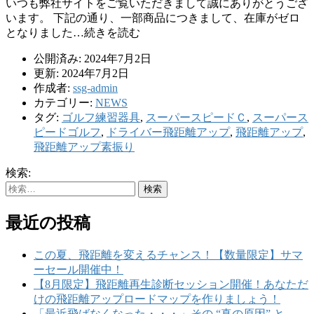
いつも弊社サイトをご覧いただきまして誠にありがとうござ
います。 下記の通り、一部商品につきまして、在庫がゼロ
となりました…続きを読む
公開済み: 2024年7月2日
更新: 2024年7月2日
作成者:
ssg-admin
カテゴリー:
NEWS
タグ:
ゴルフ練習器具
,
スーパースピードＣ
,
スーパース
ピードゴルフ
,
ドライバー飛距離アップ
,
飛距離アップ
,
飛距離アップ素振り
検索:
最近の投稿
この夏、飛距離を変えるチャンス！【数量限定】サマ
ーセール開催中！
【8月限定】飛距離再生診断セッション開催！あなただ
けの飛距離アップロードマップを作りましょう！
「最近飛ばなくなった・・・」その “真の原因” と