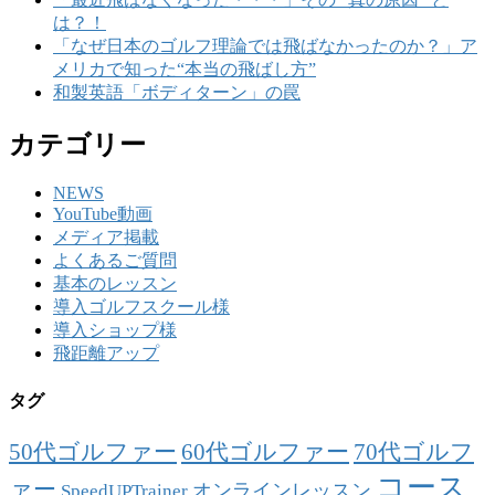
は？！
「なぜ日本のゴルフ理論では飛ばなかったのか？」ア
メリカで知った“本当の飛ばし方”
和製英語「ボディターン」の罠
カテゴリー
NEWS
YouTube動画
メディア掲載
よくあるご質問
基本のレッスン
導入ゴルフスクール様
導入ショップ様
飛距離アップ
タグ
50代ゴルファー
60代ゴルファー
70代ゴルフ
コース
ァー
オンラインレッスン
SpeedUPTrainer