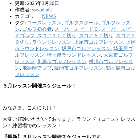
更新: 2025年3月26日
作成者:
ssg-admin
カテゴリー:
NEWS
タグ:
コースレッスン
,
ゴルフスクール
,
ゴルフレッス
ン
,
ゴルフ初心者
,
スーパースピードＣ
,
スーパースピー
ドゴルフ
,
スコア１００切り
,
スコア８０切り
,
スコア９
０切り
,
ラウンドレッスン
,
上尾市ゴルフレッスン
,
上尾
市ラウンドレッスン
,
坂戸市ゴルフレッスン
,
埼玉県ゴ
ルフレッスン
,
埼玉県ラウンドレッスン
,
大宮市ゴルフ
レッスン
,
川越市ゴルフレッスン
,
桶川市ゴルフレッス
ン
,
飛距離アップ
,
飯能市ゴルフレッスン
,
鶴ヶ島市ゴル
フレッスン
３
月レッスン開催スケジュール！
みなさま、こんにちは！
大変ご好評いただいております、ラウンド（コース）レッス
ン！練習場でのレッスン！
【最新】３月レッスン開催スケジュール
です。