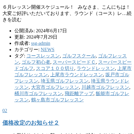
６月レッスン開催スケジュール！ みなさま、こんにちは！
大変ご好評いただいております、ラウンド（コース）レ…続
きを読む
公開済み: 2024年6月17日
更新: 2024年7月29日
作成者:
ssg-admin
カテゴリー:
NEWS
タグ:
コースレッスン
,
ゴルフスクール
,
ゴルフレッス
ン
,
ゴルフ初心者
,
スーパースピードＣ
,
スーパースピー
ドゴルフ
,
スコア１００切り
,
ラウンドレッスン
,
上尾市
ゴルフレッスン
,
上尾市ラウンドレッスン
,
坂戸市ゴル
フレッスン
,
埼玉県ゴルフレッスン
,
埼玉県ラウンドレ
ッスン
,
大宮市ゴルフレッスン
,
川越市ゴルフレッスン
,
桶川市ゴルフレッスン
,
飛距離アップ
,
飯能市ゴルフレ
ッスン
,
鶴ヶ島市ゴルフレッスン
02
価格改定のお知らせ２