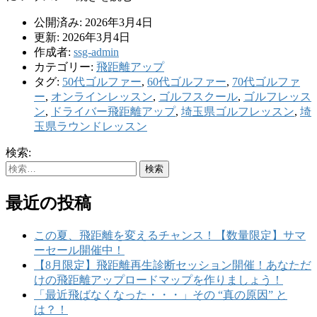
公開済み: 2026年3月4日
更新: 2026年3月4日
作成者:
ssg-admin
カテゴリー:
飛距離アップ
タグ:
50代ゴルファー
,
60代ゴルファー
,
70代ゴルファ
ー
,
オンラインレッスン
,
ゴルフスクール
,
ゴルフレッス
ン
,
ドライバー飛距離アップ
,
埼玉県ゴルフレッスン
,
埼
玉県ラウンドレッスン
検索:
最近の投稿
この夏、飛距離を変えるチャンス！【数量限定】サマ
ーセール開催中！
【8月限定】飛距離再生診断セッション開催！あなただ
けの飛距離アップロードマップを作りましょう！
「最近飛ばなくなった・・・」その “真の原因” と
は？！