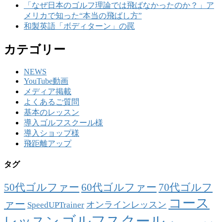
「なぜ日本のゴルフ理論では飛ばなかったのか？」ア
メリカで知った“本当の飛ばし方”
和製英語「ボディターン」の罠
カテゴリー
NEWS
YouTube動画
メディア掲載
よくあるご質問
基本のレッスン
導入ゴルフスクール様
導入ショップ様
飛距離アップ
タグ
50代ゴルファー
60代ゴルファー
70代ゴルフ
コース
ァー
オンラインレッスン
SpeedUPTrainer
ゴルフスクール
レッスン