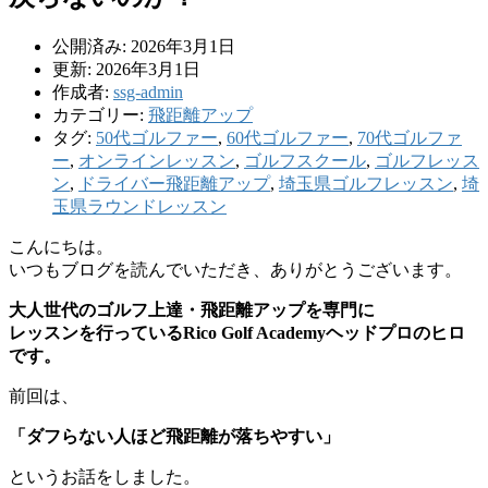
公開済み: 2026年3月1日
更新: 2026年3月1日
作成者:
ssg-admin
カテゴリー:
飛距離アップ
タグ:
50代ゴルファー
,
60代ゴルファー
,
70代ゴルファ
ー
,
オンラインレッスン
,
ゴルフスクール
,
ゴルフレッス
ン
,
ドライバー飛距離アップ
,
埼玉県ゴルフレッスン
,
埼
玉県ラウンドレッスン
こんにちは。
いつもブログを読んでいただき、ありがとうございます。
大人世代のゴルフ上達・飛距離アップを専門に
レッスンを行っている
Rico Golf Academyヘッドプロのヒロ
です。
前回は、
「ダフらない人ほど飛距離が落ちやすい」
というお話をしました。