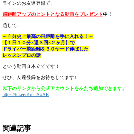
ラインのお友達登録で、
飛距離アップのヒントとなる動画を
プレゼント
中！
題して、
～自分史上最高の飛距離を手に入れる！～
【１日１０分×週３回×２ヶ月】で
ドライバー飛距離を３０ヤード伸ばした
レッスンプロの話
という動画３本立てです！
ぜひ、友達登録をお待ちしてます♪
以下のリンクから公式アカウントを友だち追加できます。
https://lin.ee/KmTAoAR
関連記事