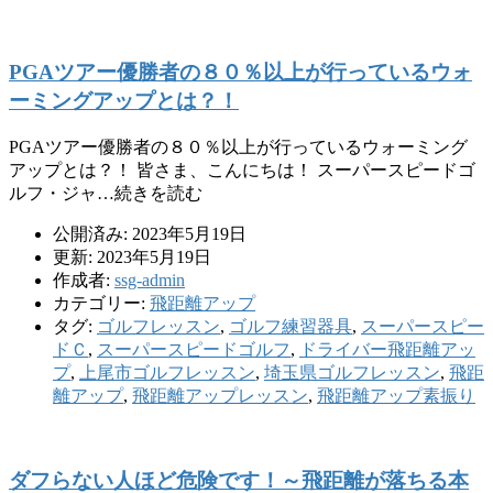
PGAツアー優勝者の８０％以上が行っているウォ
ーミングアップとは？！
PGAツアー優勝者の８０％以上が行っているウォーミング
アップとは？！ 皆さま、こんにちは！ スーパースピードゴ
ルフ・ジャ…続きを読む
公開済み: 2023年5月19日
更新: 2023年5月19日
作成者:
ssg-admin
カテゴリー:
飛距離アップ
タグ:
ゴルフレッスン
,
ゴルフ練習器具
,
スーパースピー
ドＣ
,
スーパースピードゴルフ
,
ドライバー飛距離アッ
プ
,
上尾市ゴルフレッスン
,
埼玉県ゴルフレッスン
,
飛距
離アップ
,
飛距離アップレッスン
,
飛距離アップ素振り
ダフらない人ほど危険です！～飛距離が落ちる本